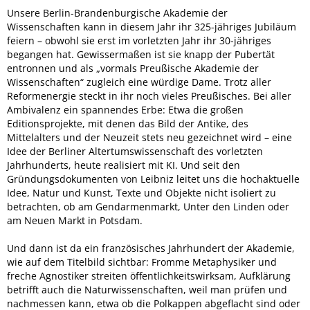
Unsere Berlin-Brandenburgische Akademie der
Wissenschaften kann in diesem Jahr ihr 325-jähriges Jubiläum
feiern – obwohl sie erst im vorletzten Jahr ihr 30-jähriges
begangen hat. Gewissermaßen ist sie knapp der Pubertät
entronnen und als „vormals Preußische Akademie der
Wissenschaften“ zugleich eine würdige Dame. Trotz aller
Reformenergie steckt in ihr noch vieles Preußisches. Bei aller
Ambivalenz ein spannendes Erbe: Etwa die großen
Editionsprojekte, mit denen das Bild der Antike, des
Mittelalters und der Neuzeit stets neu gezeichnet wird – eine
Idee der Berliner Altertumswissenschaft des vorletzten
Jahrhunderts, heute realisiert mit KI. Und seit den
Gründungsdokumenten von Leibniz leitet uns die hochaktuelle
Idee, Natur und Kunst, Texte und Objekte nicht isoliert zu
betrachten, ob am Gendarmenmarkt, Unter den Linden oder
am Neuen Markt in Potsdam.
Und dann ist da ein französisches Jahrhundert der Akademie,
wie auf dem Titelbild sichtbar: Fromme Metaphysiker und
freche Agnostiker streiten öffentlichkeitswirksam, Aufklärung
betrifft auch die Naturwissenschaften, weil man prüfen und
nachmessen kann, etwa ob die Polkappen abgeflacht sind oder