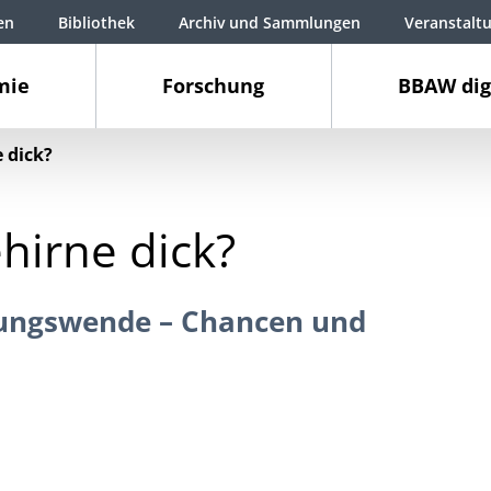
en
Bibliothek
Archiv und Sammlungen
Veranstalt
mie
Forschung
BBAW dig
 dick?
irne dick?
ungswende – Chancen und