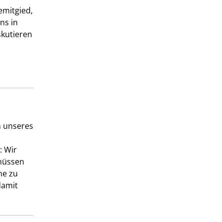
mitgied,
ns in
skutieren
n unseres
: Wir
 müssen
ne zu
damit