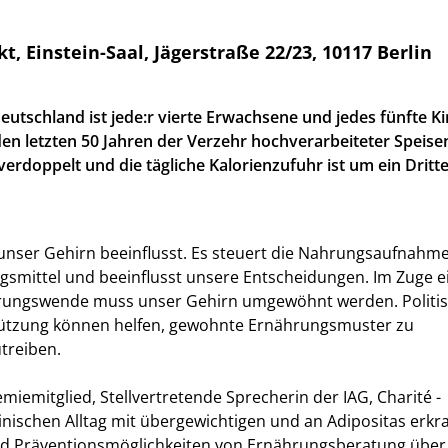
instein-Saal, Jägerstraße 22/23, 10117 Berlin
eutschland ist jede:r vierte Erwachsene und jedes fünfte K
 den letzten 50 Jahren der Verzehr hochverarbeiteter Speis
 verdoppelt und die tägliche Kalorienzufuhr ist um ein Dritte
nser Gehirn beeinflusst. Es steuert die Nahrungsaufnahme
gsmittel und beeinflusst unsere Entscheidungen. Im Zuge e
hrungswende muss unser Gehirn umgewöhnt werden. Politi
tützung können helfen, gewohnte Ernährungsmuster zu
treiben.
miemitglied, Stellvertretende Sprecherin der IAG, Charité -
klinischen Alltag mit übergewichtigen und an Adipositas erk
 und Präventionsmöglichkeiten von Ernährungsberatung über