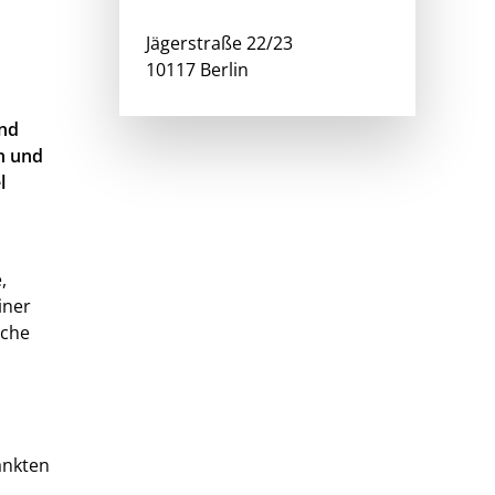
Jägerstraße 22/23
10117 Berlin
ind
en und
l
,
iner
sche
rankten