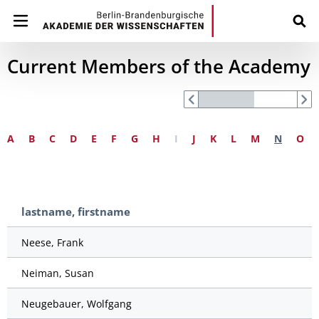
Current Members of the Academy
A
B
C
D
E
F
G
H
I
J
K
L
M
N
O
lastname, firstname
Neese, Frank
Neiman, Susan
Neugebauer, Wolfgang