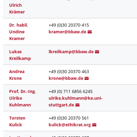
Ulrich
Krämer
Dr. habil.
+49 (0)30 20370 415
Undine
k
ramer@bba
w.de
Kramer
Lukas
lkreilkamp@bb
aw.de
Kreilkamp
Andrea
+49 (0)30 20370 463
Krone
kr
one@bb
aw.de
Prof. Dr.-Ing.
+49 (0) 711 6856 6245
Ulrike
ulr
ike.kuhlmann@ke.uni-
Kuhlmann
stuttg
art.de
Torsten
+49 (0)30 20370 561
Kulick
kul
ick@e
thikrat.org