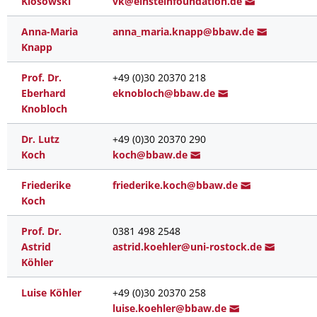
Klosowski
vk@einsteinfoundation.d
e
Anna-Maria
anna_maria.kna
pp@
bbaw.de
Knapp
Prof. Dr.
+49 (0)30 20370 218
Eberhard
e
knobloch@bba
w.de
Knobloch
Dr. Lutz
+49 (0)30 20370 290
Koch
koc
h@b
baw.de
Friederike
friederike.koc
h@bbaw.d
e
Koch
Prof. Dr.
0381 498 2548
Astrid
astrid.ko
ehler@uni-rostock.d
e
Köhler
Luise Köhler
+49 (0)30 20370 258
luise.k
oehler@b
baw.de