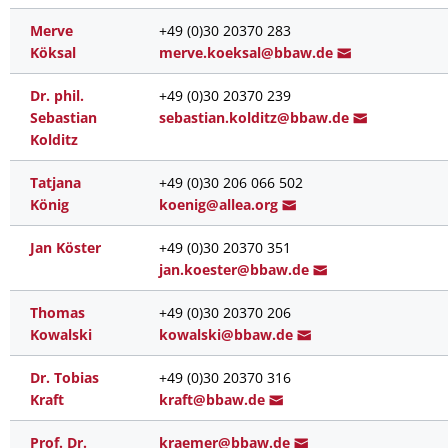
Merve
+49 (0)30 20370 283
Köksal
merve.koeksal@bbaw.
de
Dr. phil.
+49 (0)30 20370 239
Sebastian
sebastia
n.kolditz@bb
aw.de
Kolditz
Tatjana
+49 (0)30 206 066 502
König
koe
nig@allea.or
g
Jan Köster
+49 (0)30 20370 351
jan.koes
ter@bbaw.
de
Thomas
+49 (0)30 20370 206
Kowalski
kowals
ki@bbaw
.de
Dr. Tobias
+49 (0)30 20370 316
Kraft
k
raft@bbaw.
de
Prof. Dr.
krae
mer@b
baw.de