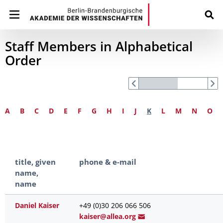
Staff Members in Alphabetical
Order
A
B
C
D
E
F
G
H
I
J
K
L
M
N
O
title, given
phone & e-mail
name,
name
Daniel Kaiser
+49 (0)30 206 066 506
kaiser@allea.
org