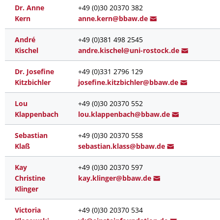
Dr. Anne
+49 (0)30 20370 382
Kern
anne.ke
rn@bbaw.d
e
André
+49 (0)381 498 2545
Kischel
an
dre.kischel@uni
-rostock.de
Dr. Josefine
+49 (0)331 2796 129
Kitzbichler
josefine.kitzb
ichler@bbaw.d
e
Lou
+49 (0)30 20370 552
Klappenbach
lou.klappenba
ch@bbaw.d
e
Sebastian
+49 (0)30 20370 558
Klaß
sebastian.kla
ss@bb
aw.de
Kay
+49 (0)30 20370 597
Christine
kay.kl
inger@bb
aw.de
Klinger
Victoria
+49 (0)30 20370 534