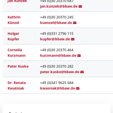
Jan Kunzek
+49 (0)30 20370 687
jan.
kunzek@bbaw.d
e
Kathrin
+49 (0)30 20370 245
Künzel
kuenzel@
bbaw.de
Holger
+49 (0)331 2796 115
Kupfer
kupf
er@bba
w.de
Cornelia
+49 (0)30 20370 464
Kurzmann
kurzm
ann@bbaw
.de
Peter Kuske
+49 (0)30 20370 282
peter.
kuske@bba
w.de
Dr. Renata
+49 (0)341 9625 684
Kwaśniak
kwasn
iak@bb
aw.de