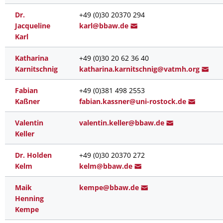
Dr.
+49 (0)30 20370 294
Jacqueline
kar
l@b
baw.de
Karl
Katharina
+49 (0)30 20 62 36 40
Karnitschnig
katharina.karnitschn
ig@vatmh.or
g
Fabian
+49 (0)381 498 2553
Kaßner
fab
ian.kassner@uni-rostock.
de
Valentin
vale
ntin.keller@bb
aw.de
Keller
Dr. Holden
+49 (0)30 20370 272
Kelm
ke
lm@b
baw.de
Maik
k
empe@bbaw
.de
Henning
Kempe