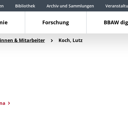
en
Bibliothek
Archiv und Sammlungen
Veranstalt
mie
Forschung
BBAW dig
innen & Mitarbeiter
Koch, Lutz
ina