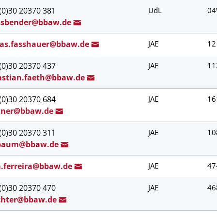
(0)30 20370 381
UdL
04
ss
bender@b
baw.de
as.f
asshauer@bb
aw.de
JAE
12
(0)30 20370 437
JAE
11
a
stian.faeth@bbaw.d
e
(0)30 20370 684
JAE
16
h
ner@b
baw.de
(0)30 20370 311
JAE
10
baum@bbaw.d
e
a.ferreira@bbaw
.de
JAE
47
(0)30 20370 470
JAE
46
c
hter@bb
aw.de