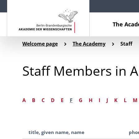
The Aca
Welcome page
The Academy
Staff
Staff Members in A
A
B
C
D
E
F
G
H
I
J
K
L
M
title, given name, name
phon