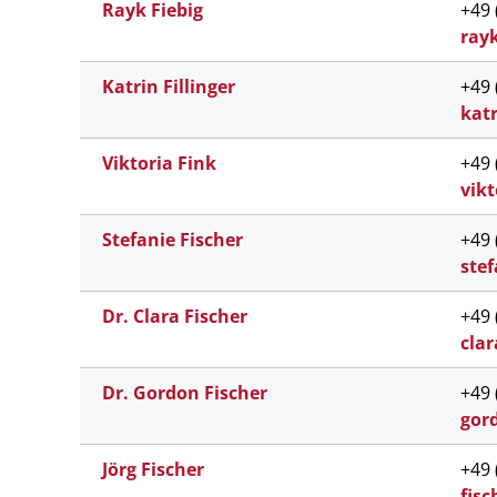
Rayk Fiebig
+49 
r
ayk
Katrin Fillinger
+49 
katr
Viktoria Fink
+49 
vikt
Stefanie Fischer
+49 
s
tef
Dr. Clara Fischer
+49 
cl
ar
Dr. Gordon Fischer
+49 
gord
Jörg Fischer
+49 
fisc