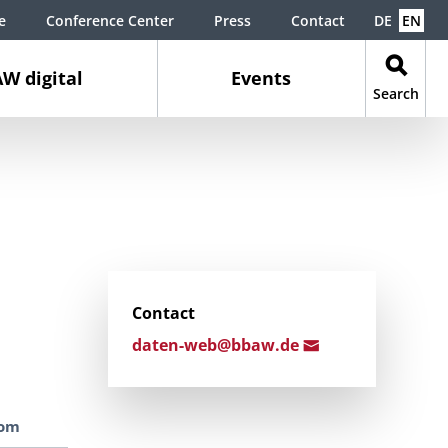
e
Conference Center
Press
Contact
DE
EN
W digital
Events
Search
Contact
daten-web@bbaw.d
e
om