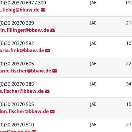
(0)30 20370 697 / 300
JAE
01
.fiebig@b
baw.de
(0)30 20370 339
JAE
21
i
n.fillinger@bbaw.d
e
(0)30 20370 582
JAE
10
oria.fin
k@bba
w.de
(0)30 20370 605
JAE
22
anie.fischer@bb
aw.de
(0)30 20370 385
JAE
34
a.fischer@bba
w.de
(0)30 20370 505
JAE
15
on.fisc
her@
bbaw.de
(0)30 20370 510
JAE
27
her@
bbaw.de