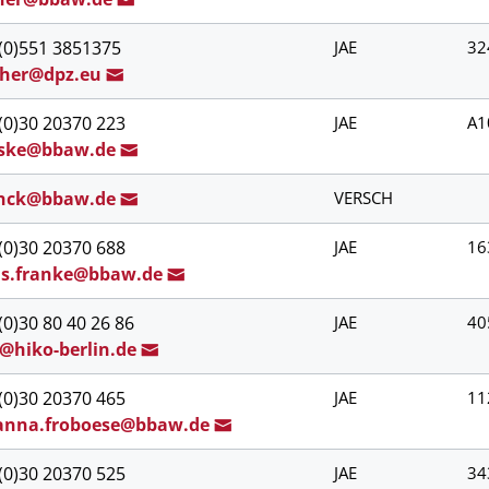
(0)551 3851375
JAE
32
scher@dp
z.eu
(0)30 20370 223
JAE
A1
ske@bbaw.d
e
nc
k@
bbaw.de
VERSCH
(0)30 20370 688
JAE
16
u
s.franke@b
baw.de
(0)30 80 40 26 86
JAE
40
o@hiko-berlin
.de
(0)30 20370 465
JAE
11
anna.frob
oese@bbaw.d
e
(0)30 20370 525
JAE
34