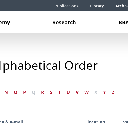
Publications
Library
Archiv
demy
Research
BBA
lphabetical Order
N
O
P
Q
R
S
T
U
V
W
X
Y
Z
e & e-mail
location
ro