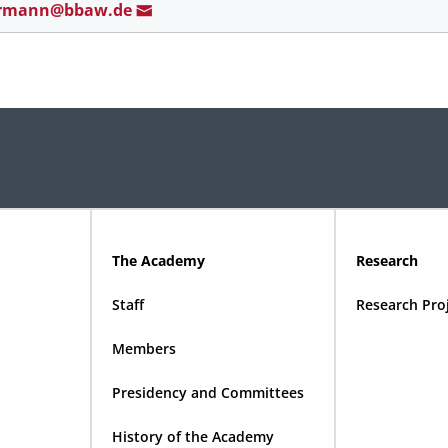
rman
n@b
baw.de
The Academy
Research
Staff
Research Pro
Members
Presidency and Committees
History of the Academy