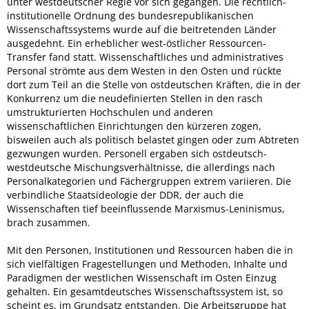
unter westdeutscher Regie vor sich gegangen. Die rechtlich-
institutionelle Ordnung des bundesrepublikanischen
Wissenschaftssystems wurde auf die beitretenden Länder
ausgedehnt. Ein erheblicher west-östlicher Ressourcen-
Transfer fand statt. Wissenschaftliches und administratives
Personal strömte aus dem Westen in den Osten und rückte
dort zum Teil an die Stelle von ostdeutschen Kräften, die in der
Konkurrenz um die neudefinierten Stellen in den rasch
umstrukturierten Hochschulen und anderen
wissenschaftlichen Einrichtungen den kürzeren zogen,
bisweilen auch als politisch belastet gingen oder zum Abtreten
gezwungen wurden. Personell ergaben sich ostdeutsch-
westdeutsche Mischungsverhältnisse, die allerdings nach
Personalkategorien und Fächergruppen extrem variieren. Die
verbindliche Staatsideologie der DDR, der auch die
Wissenschaften tief beeinflussende Marxismus-Leninismus,
brach zusammen.
Mit den Personen, Institutionen und Ressourcen haben die in
sich vielfältigen Fragestellungen und Methoden, Inhalte und
Paradigmen der westlichen Wissenschaft im Osten Einzug
gehalten. Ein gesamtdeutsches Wissenschaftssystem ist, so
scheint es, im Grundsatz entstanden. Die Arbeitsgruppe hat