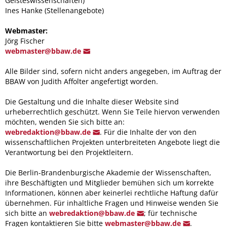
Geisteswissenschaften)
Ines Hanke (Stellenangebote)
Webmaster:
Jörg Fischer
w
ebmaster@
bbaw.de
Alle Bilder sind, sofern nicht anders angegeben, im Auftrag der
BBAW von Judith Affolter angefertigt worden.
Die Gestaltung und die Inhalte dieser Website sind
urheberrechtlich geschützt. Wenn Sie Teile hiervon verwenden
möchten, wenden Sie sich bitte an:
webredakt
ion@bbaw.
de
. Für die Inhalte der von den
wissenschaftlichen Projekten unterbreiteten Angebote liegt die
Verantwortung bei den Projektleitern.
Die Berlin-Brandenburgische Akademie der Wissenschaften,
ihre Beschäftigten und Mitglieder bemühen sich um korrekte
Informationen, können aber keinerlei rechtliche Haftung dafür
übernehmen. Für inhaltliche Fragen und Hinweise wenden Sie
sich bitte an
webreda
ktion@bbaw.d
e
; für technische
Fragen kontaktieren Sie bitte
webm
aster@bbaw.d
e
.