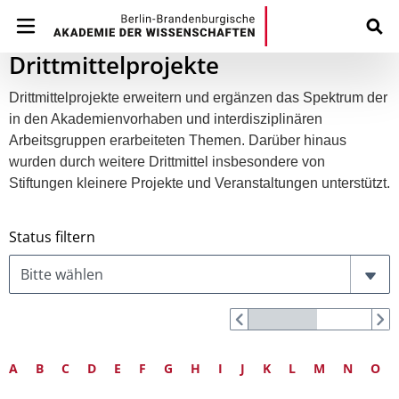
Drittmittelprojekte
Drittmittelprojekte erweitern und ergänzen das Spektrum der
in den Akademienvorhaben und interdisziplinären
Arbeitsgruppen erarbeiteten Themen. Darüber hinaus
wurden durch weitere Drittmittel insbesondere von
Stiftungen kleinere Projekte und Veranstaltungen unterstützt.
Status filtern
A
B
C
D
E
F
G
H
I
J
K
L
M
N
O