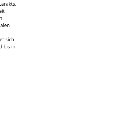
tarakts,
it
en
ralen
et sich
d bis in