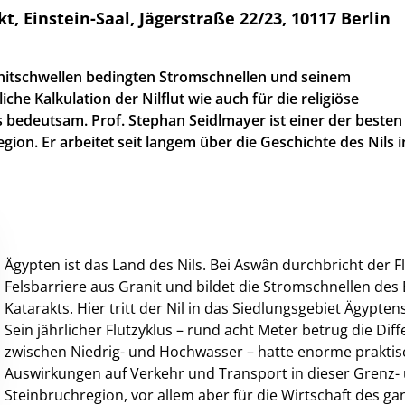
instein-Saal, Jägerstraße 22/23, 10117 Berlin
anitschwellen bedingten Stromschnellen und seinem
he Kalkulation der Nilflut wie auch für die religiöse
bedeutsam. Prof. Stephan Seidlmayer ist einer der besten
ion. Er arbeitet seit langem über die Geschichte des Nils in
Ägypten ist das Land des Nils. Bei Aswân durchbricht der F
Felsbarriere aus Granit und bildet die Stromschnellen des
Katarakts. Hier tritt der Nil in das Siedlungsgebiet Ägyptens
Sein jährlicher Flutzyklus – rund acht Meter betrug die Dif
zwischen Niedrig- und Hochwasser – hatte enorme praktis
Auswirkungen auf Verkehr und Transport in dieser Grenz-
Steinbruchregion, vor allem aber für die Wirtschaft des g