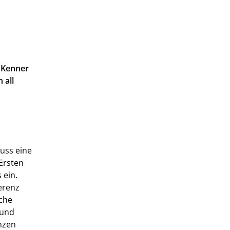
 Kenner
 all
luss eine
 Ersten
 ein.
ferenz
che
 und
anzen