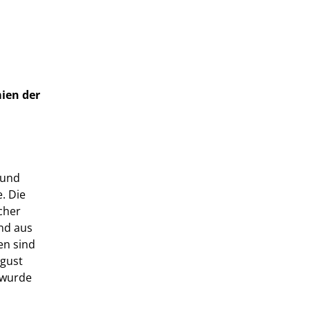
ien der
 und
. Die
cher
und aus
en sind
ugust
 wurde