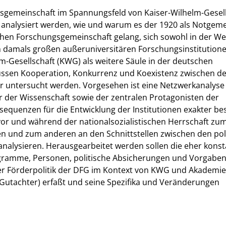
gsgemeinschaft im Spannungsfeld von Kaiser-Wilhelm-Gesel
 analysiert werden, wie und warum es der 1920 als Notgeme
hen Forschungsgemeinschaft gelang, sich sowohl in der W
en damals großen außeruniversitären Forschungsinstitution
-Gesellschaft (KWG) als weitere Säule in der deutschen
müssen Kooperation, Konkurrenz und Koexistenz zwischen d
uer untersucht werden. Vorgesehen ist eine Netzwerkanalyse 
er der Wissenschaft sowie der zentralen Protagonisten der
Konsequenzen für die Entwicklung der Institutionen exakter b
or und während der nationalsozialistischen Herrschaft zum
en und zum anderen an den Schnittstellen zwischen den pol
analysieren. Herausgearbeitet werden sollen die eher kons
ogramme, Personen, politische Absicherungen und Vorgaben
er Förderpolitik der DFG im Kontext von KWG und Akademie
 Gutachter) erfaßt und seine Spezifika und Veränderungen