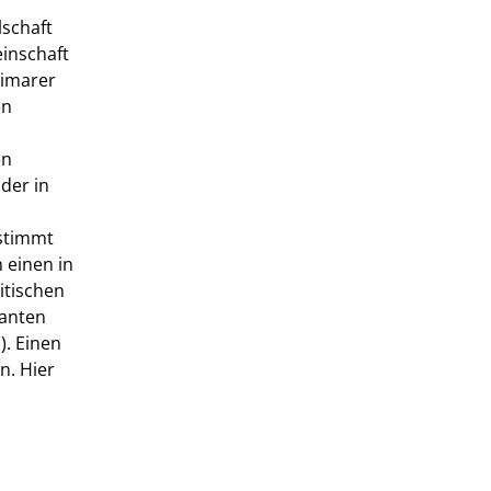
lschaft
inschaft
eimarer
en
en
der in
estimmt
 einen in
itischen
tanten
). Einen
n. Hier