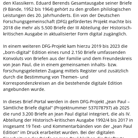
den Klassikern. Eduard Berends Gesamtausgabe seiner Briefe
(9 Bände, 1952 bis 1964) gehört zu den großen philologischen
Leistungen des 20. Jahrhunderts. Ein von der Deutschen
Forschungsgemeinschaft (DFG) gefördertes Projekt machte bis
2018 die mehr als 5.500 Briefe der III Abteilung der Historisch-
kritischen Ausgabe in aktualisierter Form digital zugänglich.
In einem weiteren DFG-Projekt kam hierzu 2019 bis 2023 die
„born-digital“ Edition eines rund 2.150 Briefe umfassenden
Konvoluts von Briefen aus der Familie und dem Freundeskreis
von Jean Paul, die in einem gemeinsamen inhalts- bzw.
forschungsgeleiteten Zugang mittels Register und zusätzlich
durch die Bestimmung von Themen- und
Korrespondenzkreisen an die bestehende digitale Edition
angebunden wurde.
In dieses Brief-Portal werden in dem DFG-Projekt „Jean Paul –
Sämtliche Briefe digital“ (Projektnummer 537078797) ab 2025
die rund 3.200 Briefe an Jean Paul digital integriert, die als IV.
Abteilung der Historisch-kritischen Ausgabe 1992/4 bis 2017 in
insgesamt 19 Text- und Kommentarbänden von der „Jean Paul
Edition“ im Druck erarbeitet wurden. Bei der digitalen