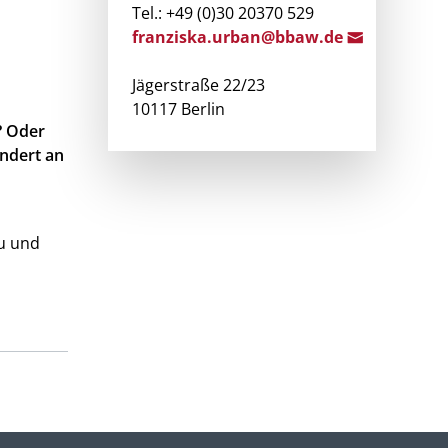
Tel.: +49 (0)30 20370 529
franziska.u
rban@bb
aw.de
Jägerstraße 22/23
10117 Berlin
? Oder
undert an
eu und