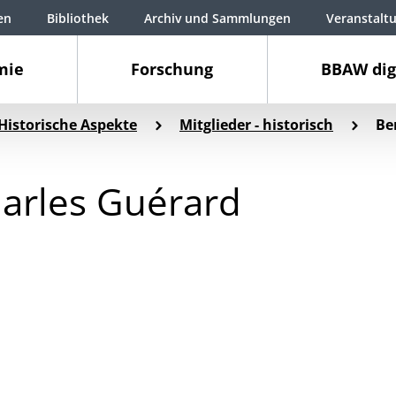
en
Bibliothek
Archiv und Sammlungen
Veranstalt
mie
Forschung
BBAW dig
Historische Aspekte
Mitglieder - historisch
Be
arles Guérard