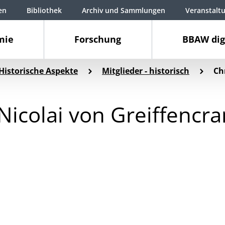
en
Bibliothek
Archiv und Sammlungen
Veranstalt
mie
Forschung
BBAW dig
Historische Aspekte
Mitglieder - historisch
Ch
Nicolai von Greiffencra