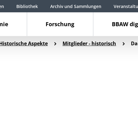
en
Bibliothek
Archiv und Sammlungen
Veranstalt
mie
Forschung
BBAW dig
Historische Aspekte
Mitglieder - historisch
Da