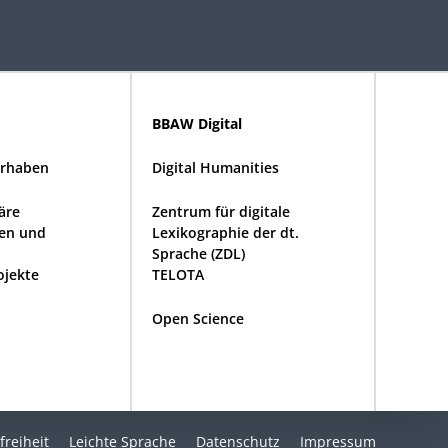
BBAW Digital
rhaben
Digital Humanities
näre
Zentrum für digitale
en und
Lexikographie der dt.
Sprache (ZDL)
ojekte
TELOTA
Open Science
freiheit
Leichte Sprache
Datenschutz
Impressum