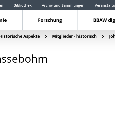
en
Bibliothek
Archiv und Sammlungen
Veranstalt
mie
Forschung
BBAW dig
Historische Aspekte
Mitglieder - historisch
Jo
Cassebohm