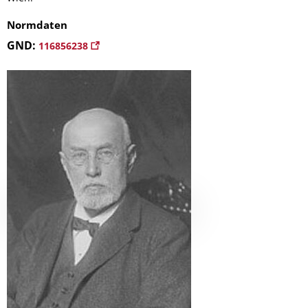
Normdaten
GND:
116856238