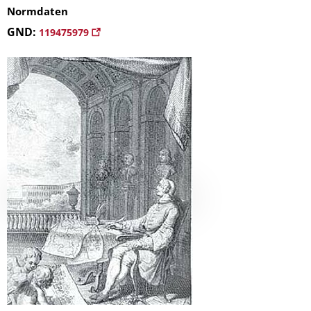
Normdaten
GND:
119475979