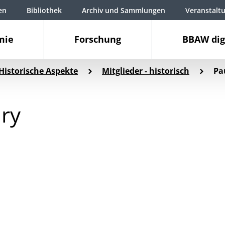
en
Bibliothek
Archiv und Sammlungen
Veranstalt
mie
Forschung
BBAW dig
Historische Aspekte
Mitglieder - historisch
Pa
iry