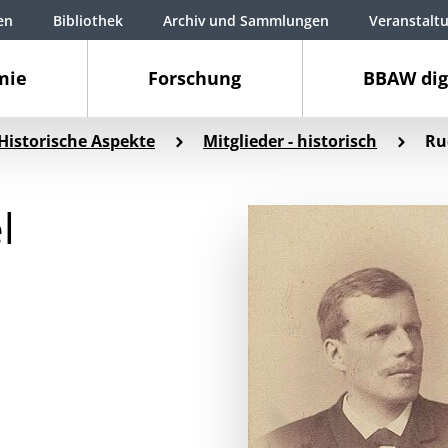
en
Bibliothek
Archiv und Sammlungen
Veranstalt
mie
Forschung
BBAW dig
Historische Aspekte
Mitglieder - historisch
Ru
l