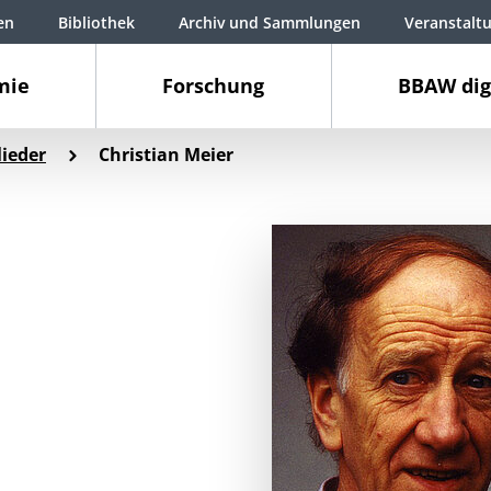
en
Bibliothek
Archiv und Sammlungen
Veranstalt
mie
Forschung
BBAW dig
ieder
Christian Meier