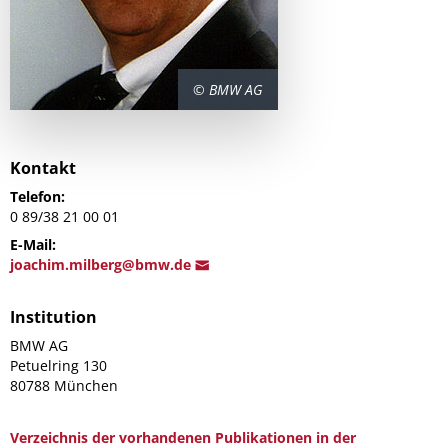
© BMW AG
Kontakt
Telefon:
0 89/38 21 00 01
E-Mail:
j
oachim.milberg@b
mw.de
Institution
BMW AG
Petuelring 130
80788 München
Verzeichnis der vorhandenen Publikationen in der