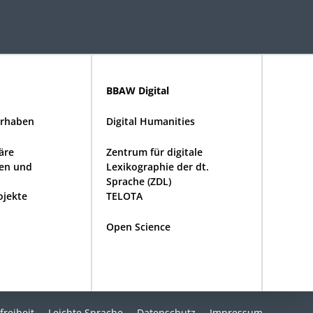
BBAW Digital
rhaben
Digital Humanities
näre
Zentrum für digitale
en und
Lexikographie der dt.
Sprache (ZDL)
ojekte
TELOTA
Open Science
freiheit
Leichte Sprache
Datenschutz
Impressum