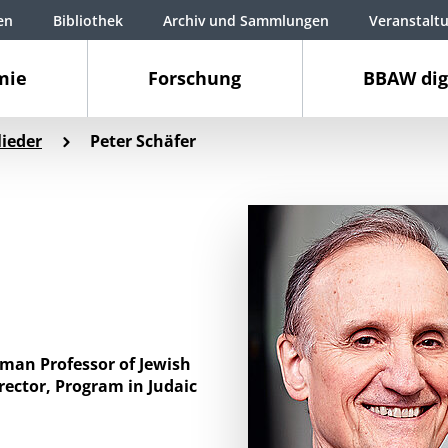
en
Bibliothek
Archiv und Sammlungen
Veranstalt
mie
Forschung
BBAW dig
ieder
Peter Schäfer
man Professor of Jewish
irector, Program in Judaic