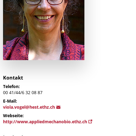
Kontakt
Telefon:
00 41/44/6 32 08 87
E-Mail:
vi
ola.vogel@hes
t.ethz.ch
Webseite:
http://www.appliedmechanobio.ethz.ch