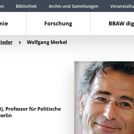
en
Bibliothek
Archiv und Sammlungen
Veranstalt
mie
Forschung
BBAW dig
ieder
Wolfgang Merkel
 Professor für Politische
erlin