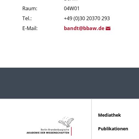
Raum:
04W01
Tel.:
+49 (0)30 20370 293
E-Mail:
band
t@bba
w.de
Mediathek
Publikationen