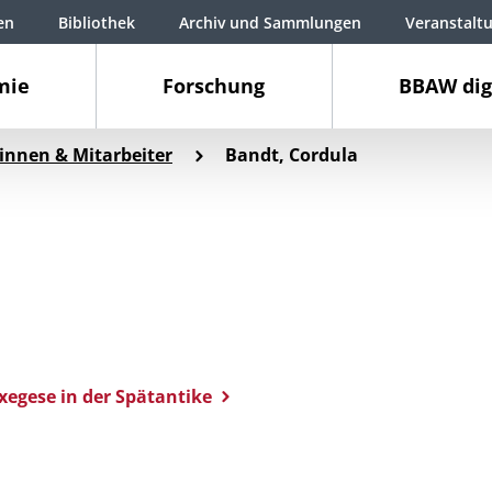
en
Bibliothek
Archiv und Sammlungen
Veranstalt
mie
Forschung
BBAW dig
innen & Mitarbeiter
Bandt, Cordula
xegese in der Spätantike