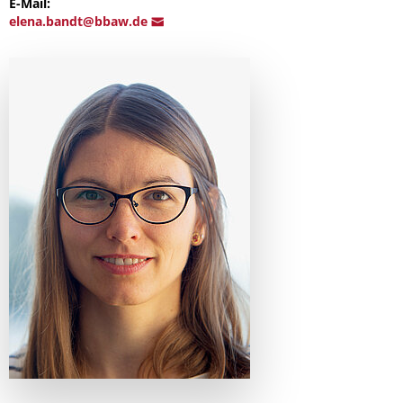
E-Mail:
ele
na.bandt@bba
w.de