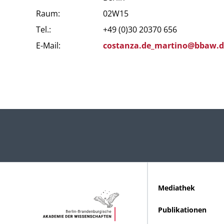
Raum:
02W15
Tel.:
+49 (0)30 20370 656
E-Mail:
costanza.de_mart
ino@bbaw.
Mediathek
Publikationen