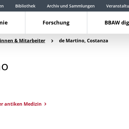
en
Bibliothek
Archiv und Sammlungen
Veranstalt
mie
Forschung
BBAW dig
innen & Mitarbeiter
de Martino, Costanza
no
der antiken Medizin