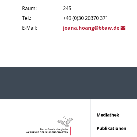
Raum:
245
Tel.:
+49 (0)30 20370 371
E-Mail:
joana.hoang@b
baw.de
Mediathek
Publikationen