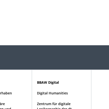
BBAW Digital
rhaben
Digital Humanities
näre
Zentrum für digitale
en und
Lexikographie der dt.