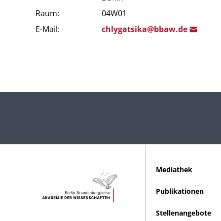
Raum:
04W01
E-Mail:
chlygats
ika@bbaw
.de
Mediathek
Publikationen
Stellenangebote