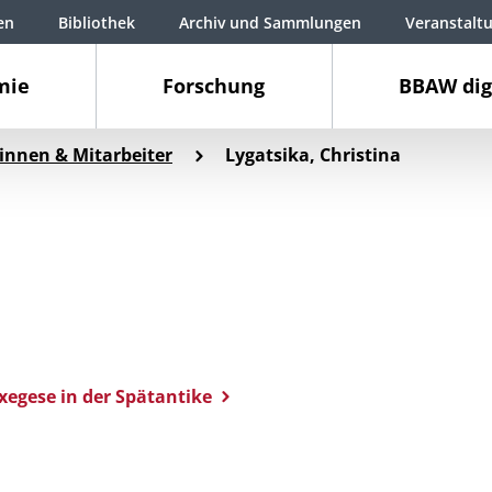
en
Bibliothek
Archiv und Sammlungen
Veranstalt
mie
Forschung
BBAW dig
innen & Mitarbeiter
Lygatsika, Christina
xegese in der Spätantike