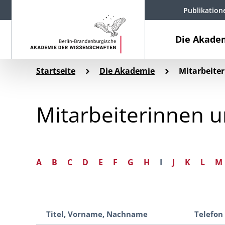
Publikation
Die Akade
Startseite
Die Akademie
Mitarbeiter
Mitarbeiterinnen u
A
B
C
D
E
F
G
H
I
J
K
L
M
Titel, Vorname, Nachname
Telefon