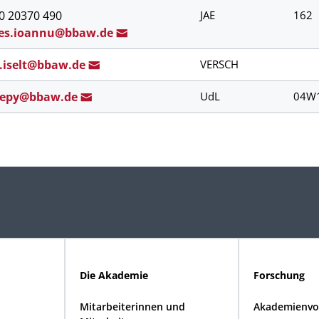
30 20370 490
JAE
162
es.ioannu@b
baw.de
.iselt@bbaw.d
e
VERSCH
sepy@bb
aw.de
UdL
04W
Die Akademie
Forschung
Mitarbeiterinnen und
Akademienvo