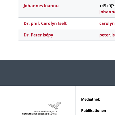
Johannes Ioannu
+49 (0)
johann
Dr. phil. Carolyn Iselt
caroly
n
Dr. Peter Isépy
peter.
i
Mediathek
Publikationen