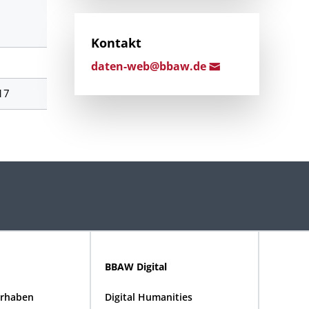
Kontakt
dat
en-web@bbaw.d
e
17
BBAW Digital
rhaben
Digital Humanities