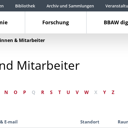
en
Bibliothek
Archiv und Sammlungen
Veranstalt
mie
Forschung
BBAW dig
innen & Mitarbeiter
nd Mitarbeiter
N
O
P
Q
R
S
T
U
V
W
X
Y
Z
 & E-mail
Standort
Rau