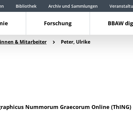
en
Bibliothek
Archiv und Sammlungen
Veranstalt
mie
Forschung
BBAW dig
innen & Mitarbeiter
Peter, Ulrike
raphicus Nummorum Graecorum Online (ThING)