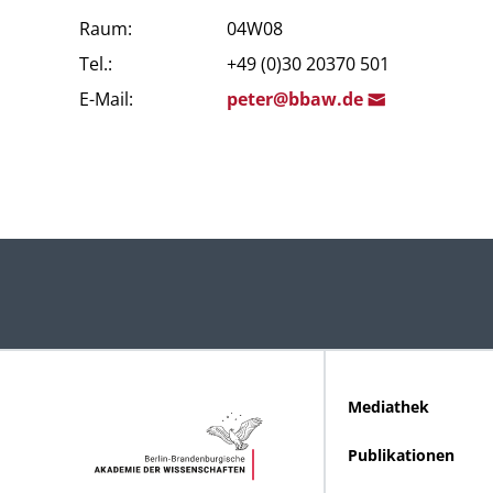
Raum:
04W08
Tel.:
+49 (0)30 20370 501
E-Mail:
pet
er@bba
w.de
Mediathek
Publikationen