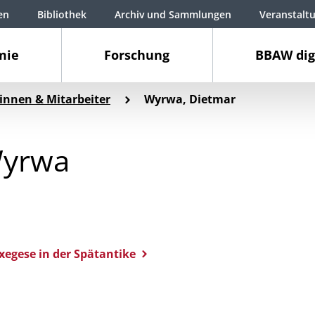
en
Bibliothek
Archiv und Sammlungen
Veranstalt
mie
Forschung
BBAW dig
innen & Mitarbeiter
Wyrwa, Dietmar
Wyrwa
xegese in der Spätantike