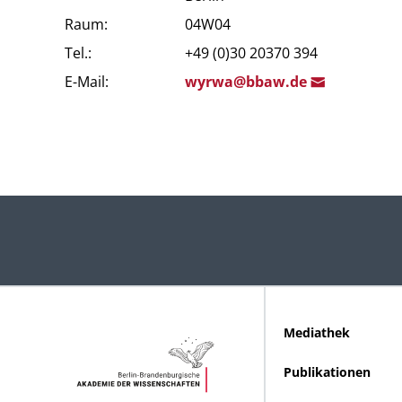
Raum:
04W04
Tel.:
+49 (0)30 20370 394
E-Mail:
wyr
wa@bbaw.d
e
Mediathek
Publikationen