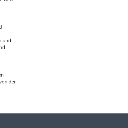
d
h und
und
en
 von der