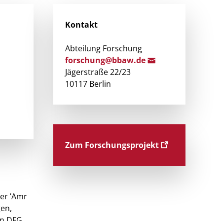
Kontakt
Abteilung Forschung
forschung@bb
aw.de
Jägerstraße 22/23
10117 Berlin
Zum Forschungsprojekt
der ʿAmr
gen,
on DFG