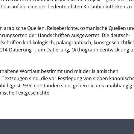
elt darauf ab, eine der bedeutendsten Koranbibliotheken zu
 arabische Quellen, Reiseberichte, osmanische Quellen un
hrungsorten der Handschriften ausgewertet. Die deutsch-
schriften kodikologisch, paläographisch, kunstgeschichtlic
 C14-Datierung –, um Datierung, Orthographieentwicklung 
thaltene Wortlaut bestimmt und mit der islamischen
en Textzeugen sind, die vor Festlegung von sieben kanonisch
id (gest. 936) entstanden sind, geben sie uns unabhängig
anische Textgeschichte.