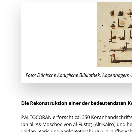
Foto: Dänische Königliche Bibliothek, Kopenhagen: 
Die Rekonstruktion einer der bedeutendsten K
PALEOCORAN erforscht ca. 350 Koranhandschriftenf
Ibn al-ʿĀṣ-Moschee von al-Fusṭāṭ (Alt-Kairo) und 
Leiden, Paris und Sankt Petersburg u. a. aufbewa