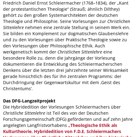
Friedrich Daniel Ernst Schleiermacher (1768–1834), der „Kant
der protestantischen Theologie“ (Strauß; ähnlich Dilthey)
gehört zu den großen Systemarchitekten der deutschen
Theologie und Philosophie. Seine Vorlesungen zur
Christlichen
Sittenlehre
nehmen eine zentrale Stellung in seinem Werk ein.
Sie bilden ein Komplement zur dogmatischen Glaubenslehre
und zu den Vorlesungen über Praktische Theologie sowie zu
den Vorlesungen über Philosophische Ethik. Auch
werkgenetisch kommt der
Christlichen Sittenlehre
eine
besondere Rolle zu, denn die Jahrgänge der Vorlesung
dokumentieren die Entwicklung des Schleiermacherschen
Denkens über die letzten drei Jahrzehnte seiner Wirksamkeit
gerade hinsichtlich des für ihn zentralen Programms: der
Durchdringung der Gegenwartskultur mit dem ‚Geist des
Christentums‘.
Das DFG-Langzeitprojekt
Die Hybridedition der Vorlesungen Schleiermachers über
Christliche Sittenlehre
ist Teil des von der Deutschen
Forschungsgemeinschaft (DFG) geförderten und auf zehn Jahre
angelegten Langfristvorhabens
„Theologische Ethik als
Kulturtheorie. Hybridedition von F.D.E. Schleiermachers