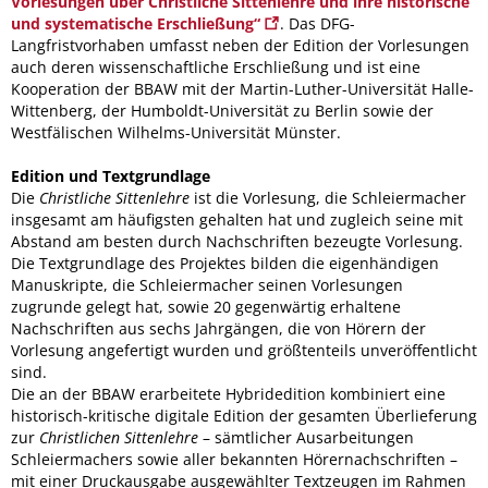
Vorlesungen über Christliche Sittenlehre und ihre historische
und systematische Erschließung“
. Das DFG-
Langfristvorhaben umfasst neben der Edition der Vorlesungen
auch deren wissenschaftliche Erschließung und ist eine
Kooperation der BBAW mit der Martin-Luther-Universität Halle-
Wittenberg, der Humboldt-Universität zu Berlin sowie der
Westfälischen Wilhelms-Universität Münster.
Edition und Textgrundlage
Die
Christliche Sittenlehre
ist die Vorlesung, die Schleiermacher
insgesamt am häufigsten gehalten hat und zugleich seine mit
Abstand am besten durch Nachschriften bezeugte Vorlesung.
Die Textgrundlage des Projektes bilden die eigenhändigen
Manuskripte, die Schleiermacher seinen Vorlesungen
zugrunde gelegt hat, sowie 20 gegenwärtig erhaltene
Nachschriften aus sechs Jahrgängen, die von Hörern der
Vorlesung angefertigt wurden und größtenteils unveröffentlicht
sind.
Die an der BBAW erarbeitete Hybridedition kombiniert eine
historisch-kritische digitale Edition der gesamten Überlieferung
zur
Christlichen Sittenlehre
– sämtlicher Ausarbeitungen
Schleiermachers sowie aller bekannten Hörernachschriften –
mit einer Druckausgabe ausgewählter Textzeugen im Rahmen