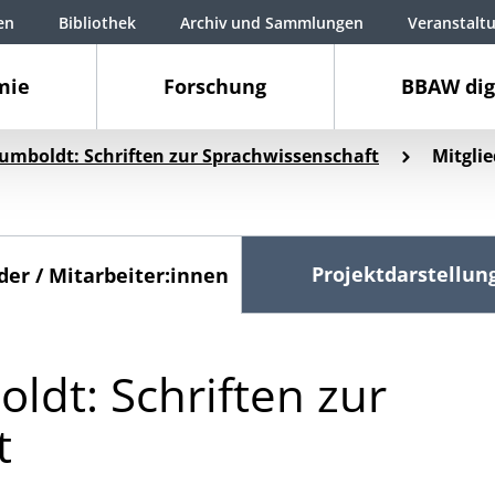
en
Bibliothek
Archiv und Sammlungen
Veranstalt
mie
Forschung
BBAW dig
umboldt: Schriften zur Sprachwissenschaft
Mitglie
Projektdarstellun
der / Mitarbeiter:innen
dt: Schriften zur
t