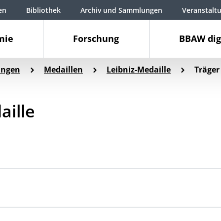
en
Bibliothek
Archiv und Sammlungen
Veranstalt
mie
Forschung
BBAW dig
ungen
Medaillen
Leibniz-Medaille
Träger
aille