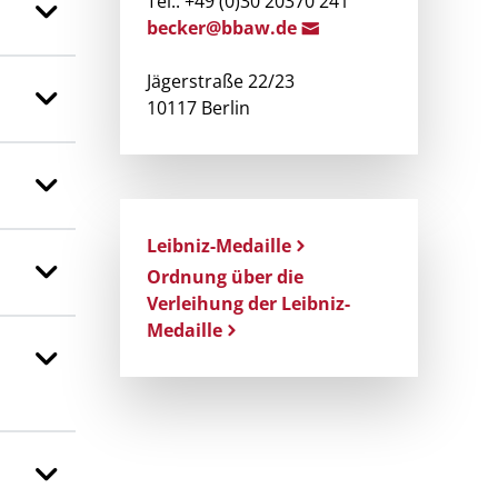
Tel.: +49 (0)30 20370 241
becker@b
baw.de
Jägerstraße 22/23
10117 Berlin
Leibniz-Medaille
Ordnung über die
Verleihung der Leibniz-
Medaille