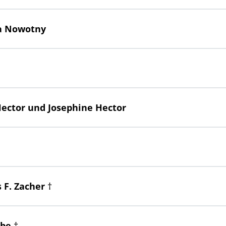
lga Nowotny
 Hector und Josephine Hector
s F. Zacher †
abe †