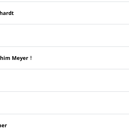
rhardt
achim Meyer †
ner