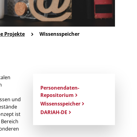
e Projekte
Wissensspeicher
talen
n
Personendaten-
Repositorium
assen und
Wissensspeicher
bestände
DARIAH-DE
nzept ist
 Bereich
sonderen