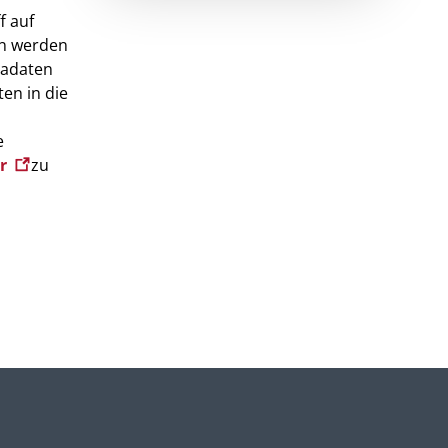
f auf
en werden
tadaten
en in die
e
er
zu