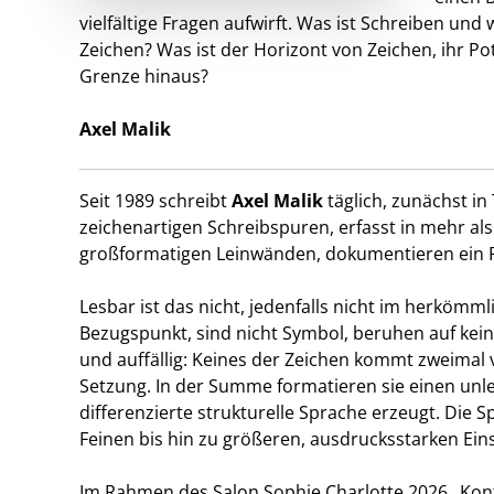
vielfältige Fragen aufwirft. Was ist Schreiben und 
Zeichen? Was ist der Horizont von Zeichen, ihr Po
Grenze hinaus?
Axel Malik
Seit 1989 schreibt
Axel Malik
täglich, zunächst i
zeichenartigen Schreibspuren, erfasst in mehr al
großformatigen Leinwänden, dokumentieren ein Pr
Lesbar ist das nicht, jedenfalls nicht im herkömm
Bezugspunkt, sind nicht Symbol, beruhen auf ke
und auffällig: Keines der Zeichen kommt zweimal v
Setzung. In der Summe formatieren sie einen unles
differenzierte strukturelle Sprache erzeugt. Die
Feinen bis hin zu größeren, ausdrucksstarken Ei
Im Rahmen des Salon Sophie Charlotte 2026 „Konfli