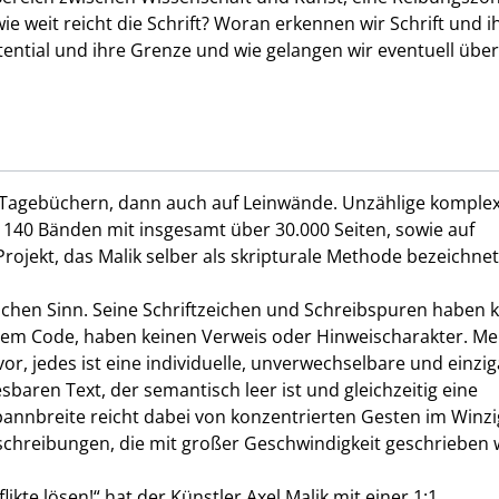
wie weit reicht die Schrift? Woran erkennen wir Schrift und i
tential und ihre Grenze und wie gelangen wir eventuell über
n Tagebüchern, dann auch auf Leinwände. Unzählige komplex
s 140 Bänden mit insgesamt über 30.000 Seiten, sowie auf
ojekt, das Malik selber als skripturale Methode bezeichne
lichen Sinn. Seine Schriftzeichen und Schreibspuren haben k
inem Code, haben keinen Verweis oder Hinweischarakter. M
or, jedes ist eine individuelle, unverwechselbare und einzig
baren Text, der semantisch leer ist und gleichzeitig eine
 Spannbreite reicht dabei von konzentrierten Gesten im Winz
nschreibungen, die mit großer Geschwindigkeit geschrieben
kte lösen!“ hat der Künstler Axel Malik mit einer 1:1