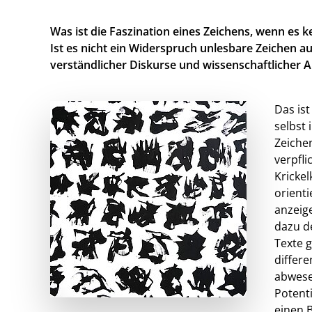
Was ist die Faszination eines Zeichens, wenn es 
Ist es nicht ein Widerspruch unlesbare Zeichen a
verständlicher Diskurse und wissenschaftlicher 
Das ist
selbst 
Zeichen
verpfli
Krickel
orienti
anzeige
dazu d
Texte g
differe
abwese
Potenti
einen 