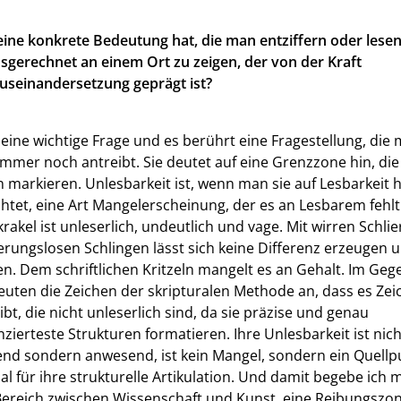
keine konkrete Bedeutung hat, die man entziffern oder lese
usgerechnet an einem Ort zu zeigen, der von der Kraft
Auseinandersetzung geprägt ist?
 eine wichtige Frage und es berührt eine Fragestellung, die 
immer noch antreibt. Sie deutet auf eine Grenzzone hin, die
 markieren. Unlesbarkeit ist, wenn man sie auf Lesbarkeit h
chtet, eine Art Mangelerscheinung, der es an Lesbarem fehlt
krakel ist unleserlich, undeutlich und vage. Mit wirren Schli
erungslosen Schlingen lässt sich keine Differenz erzeugen 
n. Dem schriftlichen Kritzeln mangelt es an Gehalt. Im Geg
euten die Zeichen der skripturalen Methode an, dass es Zei
ibt, die nicht unleserlich sind, da sie präzise und genau
nzierteste Strukturen formatieren. Ihre Unlesbarkeit ist nich
nd sondern anwesend, ist kein Mangel, sondern ein Quellp
al für ihre strukturelle Artikulation. Und damit begebe ich m
Bereich zwischen Wissenschaft und Kunst, eine Reibungszon