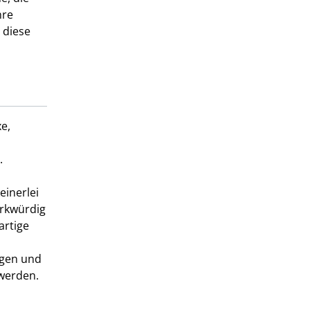
hre
 diese
e,
t.
einerlei
erkwürdig
artige
igen und
 werden.