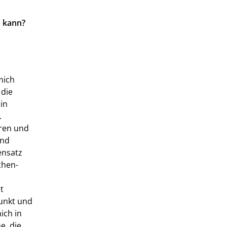
n kann?
mich
 die
in
.
eren und
und
ensatz
chen-
t
unkt und
ich in
e, die