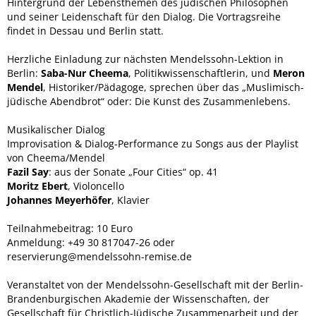
Hintergrund der Lebensthemen des jüdischen Philosophen
und seiner Leidenschaft für den Dialog. Die Vortragsreihe
findet in Dessau und Berlin statt.
Herzliche Einladung zur nächsten Mendelssohn-Lektion in
Berlin:
Saba-Nur Cheema
, Politikwissenschaftlerin, und
Meron
Mendel
, Historiker/Pädagoge, sprechen über das „Muslimisch-
jüdische Abendbrot“ oder: Die Kunst des Zusammenlebens.
Musikalischer Dialog
Improvisation & Dialog-Performance zu Songs aus der Playlist
von Cheema/Mendel
Fazil Say
: aus der Sonate „Four Cities“ op. 41
Moritz Ebert
, Violoncello
Johannes Meyerhöfer
, Klavier
Teilnahmebeitrag: 10 Euro
Anmeldung: +49 30 817047-26 oder
reservierung@mendelssohn-remise.de
Veranstaltet von der Mendelssohn-Gesellschaft mit der Berlin-
Brandenburgischen Akademie der Wissenschaften, der
Gesellschaft für Christlich-Jüdische Zusammenarbeit und der