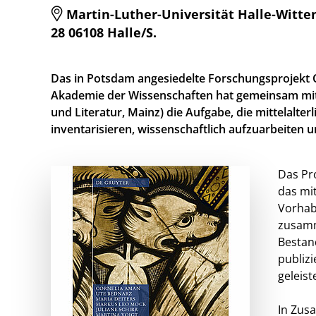
Martin-Luther-Universität Halle-Witten
28 06108 Halle/S.
Das in Potsdam angesiedelte Forschungsprojekt 
Akademie der Wissenschaften hat gemeinsam mit
und Literatur, Mainz) die Aufgabe, die mittelalt
inventarisieren, wissenschaftlich aufzuarbeiten u
Das Pr
das mi
Vorhab
zusamm
Bestand
publiz
geleist
In Zus