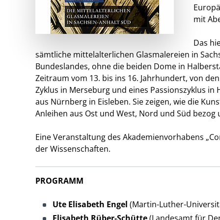
Europä
mit Ab
Das hi
sämtliche mittelalterlichen Glasmalereien in Sac
Bundeslandes, ohne die beiden Dome in Halberst
Zeitraum vom 13. bis ins 16. Jahrhundert, von den
Zyklus in Merseburg und eines Passionszyklus in
aus Nürnberg in Eisleben. Sie zeigen, wie die Kun
Anleihen aus Ost und West, Nord und Süd bezog 
Eine Veranstaltung des Akademienvorhabens „Cor
der Wissenschaften.
PROGRAMM
Ute Elisabeth Engel
(Martin-Luther-Universitä
Elisabeth Rüber-Schütte
(Landesamt für Den