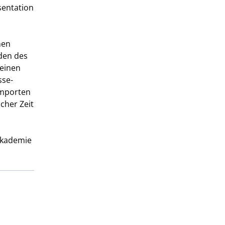
sentation
nen
üden des
 einen
sse-
importen
cher Zeit
Akademie