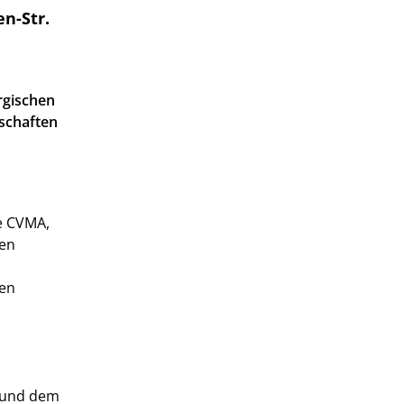
n-Str.
rgischen
schaften
le CVMA,
ten
ten
U und dem