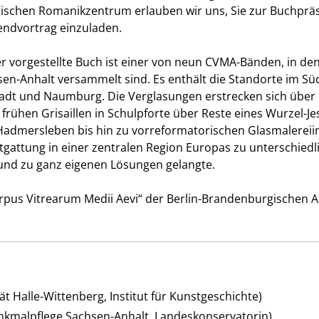
ischen Romanikzentrum erlauben wir uns, Sie zur Buchprä
endvortrag einzuladen.
er vorgestellte Buch ist einer von neun CVMA-Bänden, in de
hsen-Anhalt versammelt sind. Es enthält die Standorte im S
adt und Naumburg. Die Verglasungen erstrecken sich über
 frühen Grisaillen in Schulpforte über Reste eines Wurzel-Je
 Hadmersleben bis hin zu vorreformatorischen Glasmalerei
stgattung in einer zentralen Region Europas zu unterschiedli
und zu ganz eigenen Lösungen gelangte.
pus Vitrearum Medii Aevi“ der Berlin-Brandenburgischen 
t Halle-Wittenberg, Institut für Kunstgeschichte)
kmalpflege Sachsen-Anhalt, Landeskonservatorin)