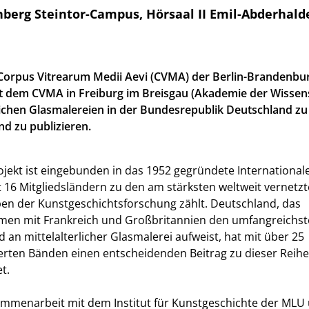
berg Steintor-Campus, Hörsaal II Emil-Abderhalde
Corpus Vitrearum Medii Aevi (CVMA) der Berlin-Brandenbu
 dem CVMA in Freiburg im Breisgau (Akademie der Wissen
erlichen Glasmalereien in der Bundesrepublik Deutschland zu
nd zu publizieren.
ojekt ist eingebunden in das 1952 gegründete Internationa
t 16 Mitgliedsländern zu den am stärksten weltweit vernetz
en der Kunstgeschichtsforschung zählt. Deutschland, das
en mit Frankreich und Großbritannien den umfangreichs
 an mittelalterlicher Glasmalerei aufweist, hat mit über 25
ierten Bänden einen entscheidenden Beitrag zu dieser Reihe
et.
ammenarbeit mit dem Institut für Kunstgeschichte der ML