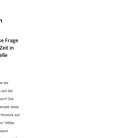
n
se Frage
eit in
elle
at die
 auf die
kern? Die
andelt diese
 Hinblick auf
en 1930er
hland