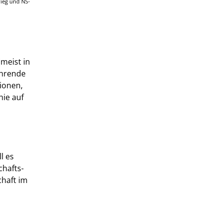
rieg und NS-
(meist in
ehrende
ionen,
hie auf
l es
chafts-
chaft im