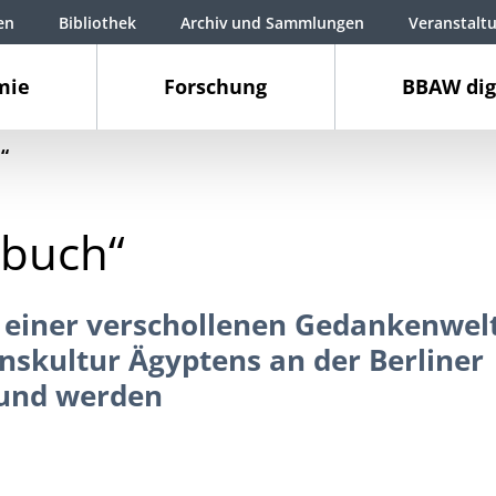
en
Bibliothek
Archiv und Sammlungen
Veranstalt
mie
Forschung
BBAW dig
“
rbuch“
 einer verschollenen Gedankenwelt
nskultur Ägyptens an der Berliner
 und werden