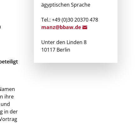
ägyptischen Sprache
Tel.: +49 (0)30 20370 478
n
man
z@bb
aw.de
Unter den Linden 8
10117 Berlin
eteiligt
e Namen
n ihre
e und
g in der
 Vortrag