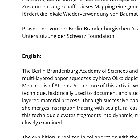
Zusammenhang schafft dieses Mapping eine geme
fördert die lokale Wiederverwendung von Baumate
Präsentiert von der Berlin-Brandenburgischen Aka
Unterstützung der Schwarz Foundation.
English:
The Berlin-Brandenburg Academy of Sciences and H
multi-layered paper squeezes by Nora Okka depictin
Metropolis of Athens. At the core of this artistic 
technique, historically used to document and stud
layered material process. Through successive pape
she merges inscription tracing with sculptural cast
this technique elevates fragments into dynamic,
closely examined.
The exhibition is realized in collaboration with t