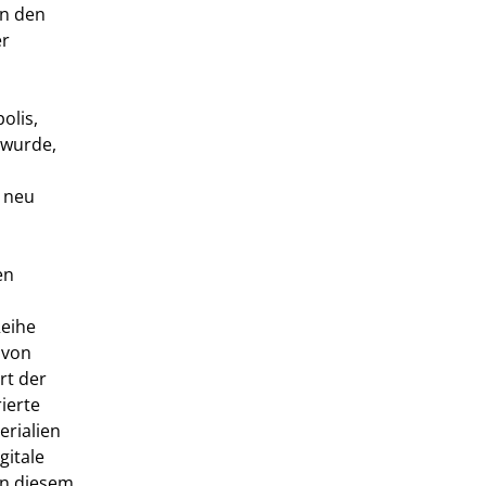
en den
er
olis,
 wurde,
n neu
en
Reihe
 von
rt der
ierte
erialien
gitale
In diesem