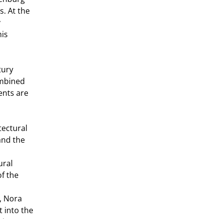
s. At the
y
his
tury
ombined
ents are
tectural
and the
ural
of the
, Nora
t into the