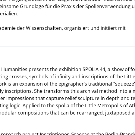
insame Grundlage für die Praxis der Spolienverwendung 
rialien.
demie der Wissenschaften, organisiert und initiiert mit
umanities presents the exhibition SPOLIA 44, a show of fo
g crosses, symbols of infinity and inscriptions of the Littl
work is an expansion of the epigrapher’s traditional “squeeze
y inscriptions. She transforms this archival method into a m
r impressions that capture relief sculpture in depth and te
ing logic. Applied to the spolia of the Little Metropolis of A
 modular compositions that can be rearranged, juxtaposed 
he research project Inscriptiones Graecae at the Berlin-Bran