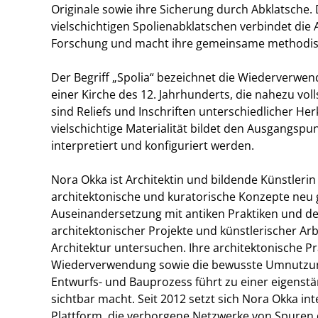
Originale sowie ihre Sicherung durch Abklatsche.
vielschichtigen Spolienabklatschen verbindet die
Forschung und macht ihre gemeinsame methodisc
Der Begriff „Spolia“ bezeichnet die Wiederverwend
einer Kirche des 12. Jahrhunderts, die nahezu vo
sind Reliefs und Inschriften unterschiedlicher H
vielschichtige Materialität bildet den Ausgangspu
interpretiert und konfiguriert werden.
Nora Okka ist Architektin und bildende Künstlerin
architektonische und kuratorische Konzepte neu 
Auseinandersetzung mit antiken Praktiken und d
architektonischer Projekte und künstlerischer Arb
Architektur untersuchen. Ihre architektonische Pr
Wiederverwendung sowie die bewusste Umnutzung
Entwurfs- und Bauprozess führt zu einer eigenstä
sichtbar macht. Seit 2012 setzt sich Nora Okka int
Plattform, die verborgene Netzwerke von Spuren 