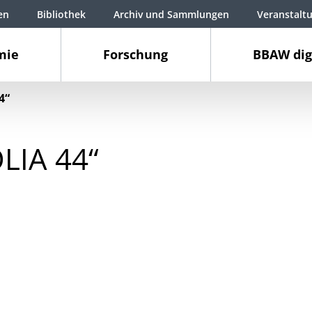
en
Bibliothek
Archiv und Sammlungen
Veranstalt
mie
Forschung
BBAW dig
4“
LIA 44“