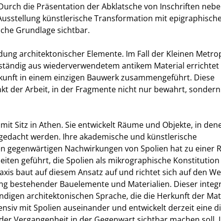
 Durch die Präsentation der Abklatsche von Inschriften neb
 Ausstellung künstlerische Transformation mit epigraphisch
he Grundlage sichtbar.
ung architektonischer Elemente. Im Fall der Kleinen Metrop
llständig aus wiederverwendetem antikem Material errichtet
erkunft in einem einzigen Bauwerk zusammengeführt. Diese
nkt der Arbeit, in der Fragmente nicht nur bewahrt, sonder
 mit Sitz in Athen. Sie entwickelt Räume und Objekte, in den
gedacht werden. Ihre akademische und künstlerische
en gegenwärtigen Nachwirkungen von Spolien hat zu einer 
eiten geführt, die Spolien als mikrographische Konstitution
axis baut auf diesem Ansatz auf und richtet sich auf den We
 bestehender Bauelemente und Materialien. Dieser integr
ndigen architektonischen Sprache, die die Herkunft der Mat
ensiv mit Spolien auseinander und entwickelt derzeit eine di
der Vergangenheit in der Gegenwart sichtbar machen soll. 