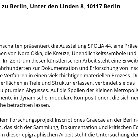
 zu Berlin, Unter den Linden 8, 10117 Berlin
schaften präsentiert die Ausstellung SPOLIA 44, eine Präse
chen von Nora Okka, die Kreuze, Unendlichkeitssymbole und
n. Im Zentrum dieser künstlerischen Arbeit steht eine Erwei
 Jahrhunderten zur Dokumentation und Erforschung von Insc
e Verfahren in einen vielschichtigen materiellen Prozess. D
rflächen in Tiefe und Struktur erfassen, verbindet sie das
ulpturalen Abgusses. Auf die Spolien der Kleinen Metropolis
mente in dynamische, modulare Kompositionen, die sich ne
he betrachten lassen.
dem Forschungsprojekt Inscriptiones Graecae an der Berlin
 das sich der Sammlung, Dokumentation und kritischen Ed
rum dieser epigraphischen Arbeit steht die Untersuchung de