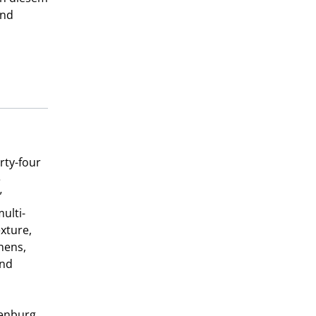
und
rty-four
e
”
ulti-
xture,
thens,
and
denburg