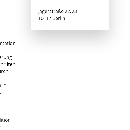
Jägerstraße 22/23
10117 Berlin
ntation
terung
hriften
urch
 in
u
-
ition
r