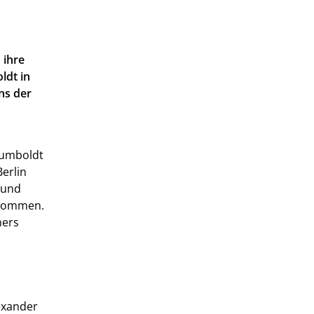
 ihre
ldt in
ns der
Humboldt
erlin
t und
genommen.
hers
exander