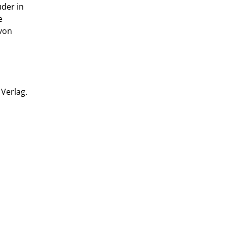
der in
e
von
Verlag.