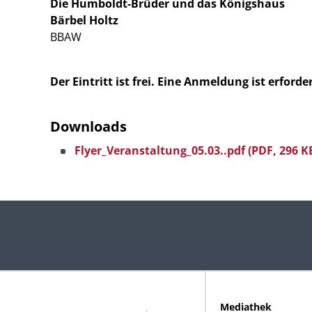
Die Humboldt-Brüder und das Königshaus
Bärbel Holtz
BBAW
Der Eintritt ist frei. Eine Anmeldung ist erforder
Downloads
Flyer_Veranstaltung_05.03..pdf
(PDF, 296 K
Mediathek