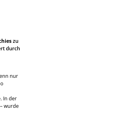
chies
zu
rt durch
Denn nur
so
 In der
 – wurde