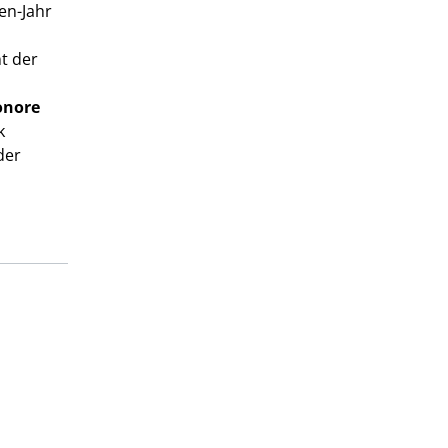
en-Jahr
t der
onore
k
der