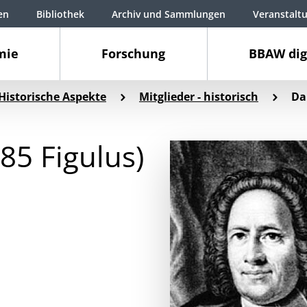
en
Bibliothek
Archiv und Sammlungen
Veranstalt
mie
Forschung
BBAW dig
Historische Aspekte
Mitglieder - historisch
Da
685 Figulus)